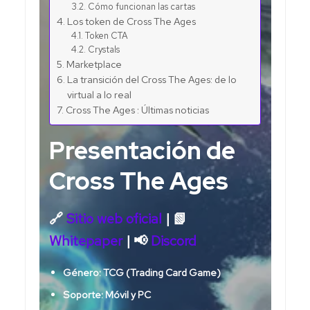
Cómo funcionan las cartas
Los token de Cross The Ages
Token CTA
Crystals
Marketplace
La transición del Cross The Ages: de lo
virtual a lo real
Cross The Ages : Últimas noticias
Presentación de
Cross The Ages
🔗
Sitio web oficial
| 📗
Whitepaper
| 📢
Discord
Género: TCG (Trading Card Game)
Soporte: Móvil y PC