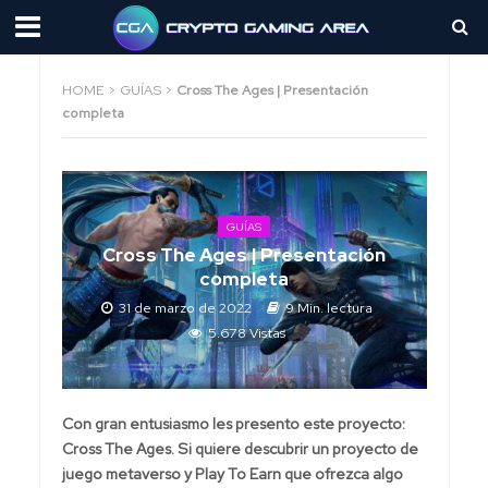
HOME
>
GUÍAS
>
Cross The Ages | Presentación
completa
GUÍAS
Cross The Ages | Presentación
completa
31 de marzo de 2022
9 Min. lectura
5.678 Vistas
Con gran entusiasmo les presento este proyecto:
Cross The Ages. Si quiere descubrir un proyecto de
juego metaverso y Play To Earn que ofrezca algo