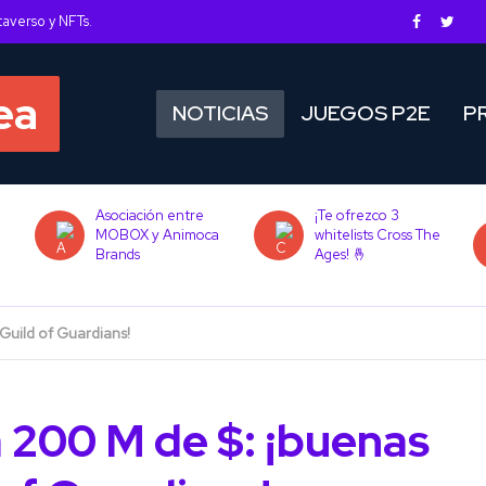
taverso y NFTs.
NOTICIAS
JUEGOS P2E
P
Asociación entre
¡Te ofrezco 3
MOBOX y Animoca
whitelists Cross The
Brands
Ages! 🤞
Guild of Guardians!
 200 M de $: ¡buenas