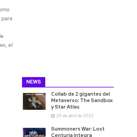
como
o para
de
es, el
NEWS
Collab de 2 gigantes del
Metaverso: The Sandbox
y Star Atlas
29 de abril de 2022
Summoners War: Lost
Centuria integra