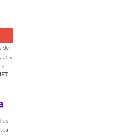
a de
ción a
ma,
 NFT
,
a
l de
Esta