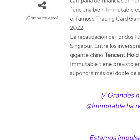
campaña de financiación fun
funciona bien. Immutable es
¡Comparte esto!
el famoso Trading Card G
2022.
La recaudación de fondos f
Singapur. Entre los inverso
gigante chino
Tencent Hold
Immutable tiene previsto em
supondrá más del doble de su
1/ Grandes n
@Immutable
ha r
Estamos impulsa