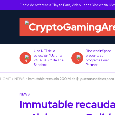
El sitio de referencia Play to Earn, Videojuegos Blockchain, Me
War: Lost
Una NFT de la
BlockchainSpace
tegrará
colección "Ucrania
presenta su
con C2X
24.02.2022" de The
programa Guild
Sandbox
Partner
HOME
>
NEWS
>
Immutable recauda 200 M de $: ¡buenas noticias para 
NEWS
Immutable recauda