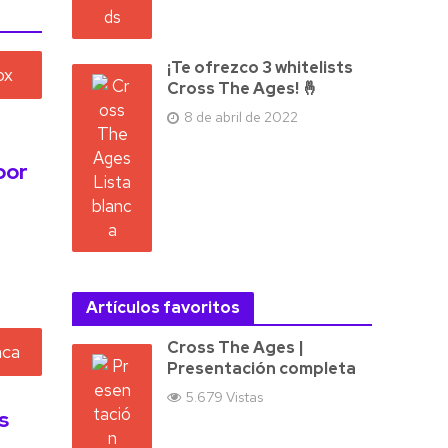
¡Te ofrezco 3 whitelists
Cross The Ages! 🤞
8 de abril de 2022
por
Artículos favoritos
Cross The Ages |
Presentación completa
5.679 Vistas
s