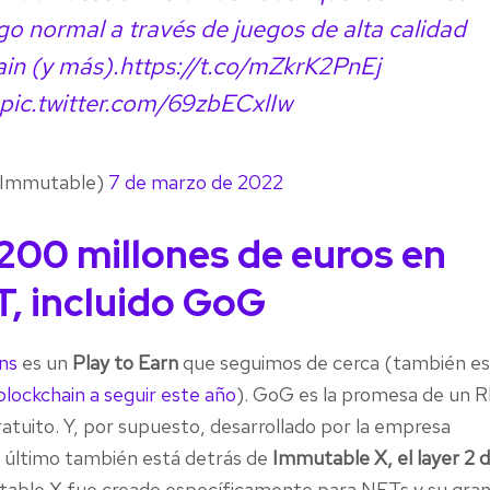
go normal a través de juegos de alta calidad
in (y más).
https://t.co/mZkrK2PnEj
pic.twitter.com/69zbECxlIw
@Immutable)
7 de marzo de 2022
 200 millones de euros en
T, incluido GoG
ans
es un
Play to Earn
que seguimos de cerca (también e
 blockchain a seguir este año
). GoG es la promesa de un 
gratuito. Y, por supuesto, desarrollado por la empresa
e último también está detrás de
Immutable X, el layer 2 
table X fue creado específicamente para NFTs y su gra