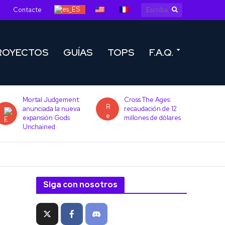
Contacte
ROYECTOS
GUÍAS
TOPS
F.A.Q.
Mortal Judgement:
Cross The Ages:
anunciada la nueva
recaudación de 12
expansión Gods
millones de dólares
Unchained
Siga con nosotros