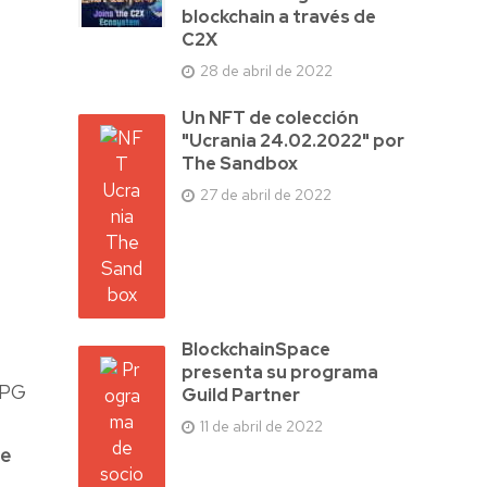
blockchain a través de
C2X
28 de abril de 2022
Un NFT de colección
"Ucrania 24.02.2022" por
The Sandbox
27 de abril de 2022
BlockchainSpace
s
presenta su programa
RPG
Guild Partner
11 de abril de 2022
de
n