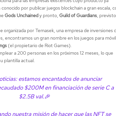
ciona para las empresas existentes cuyo producto ya
 conocido por publicar juegos blockchain a gran escala, 
ame
Gods Unchained
y pronto,
Guild of Guardians
, previst
ue organizada por Temasek, una empresa de inversiones 
res, encontramos un gran nombre en los juegos para móvil
ings
(el propietario de Riot Games).
plear a 200 personas en los próximos 12 meses, lo que
 plantilla actual.
oticias: estamos encantados de anunciar
ecaudado $200M en financiación de serie C a
$2.5B val.🎉
ndo nuestra misión de hacer que las NFT se