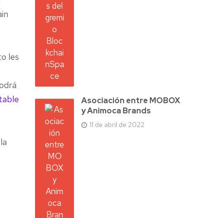
ain
to les
podrá
able
Asociación entre MOBOX
y Animoca Brands
11 de abril de 2022
la