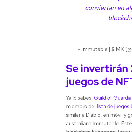
conviertan en al
blockcha
- Immutable | $IMX (
Se invertirán
juegos de NF
Ya lo sabes,
Guild of Guardi
miembro del
lista de juegos
similar a Diablo, en móvil y 
australiana Immutable. Est
blockchain Ethereum
. Immu