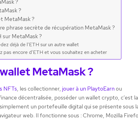
taMask ?
etaMask ?
et MetaMask ?
e phrase secrète de récupération MetaMask ?
H sur MetaMask ?
dez déjà de l’ETH sur un autre wallet
vez pas encore d’ETH et vous souhaitez en acheter
 wallet MetaMask ?
es NFTs
, les collectionner,
jouer à un PlaytoEarn
ou
finance décentralisée, posséder un wallet crypto, c’est l
implement un portefeuille digital qui se présente sous l
igateur web. Il fonctionne sous : Chrome, Mozilla Firefo