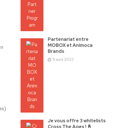
Partenariat entre
MOBOX et Animoca
un
Brands
11 avril 2022
es)
Je vous offre 3 whitelists
Cross The Ages ! 🤞