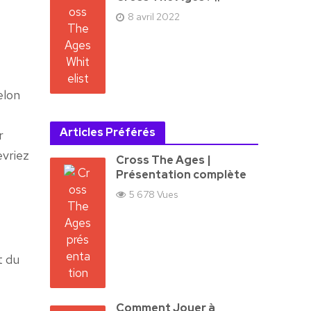
8 avril 2022
elon
Articles Préférés
r
evriez
Cross The Ages |
Présentation complète
5 678 Vues
t du
Comment Jouer à