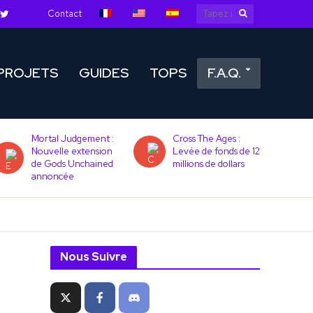
Contact
PROJETS
GUIDES
TOPS
F.A.Q.
Mortal Judgement :
Cross The Ages :
Nouvelle extension
Levée de fonds de 12
de Gods Unchained
millions de dollars
annoncée
Nous Suivre