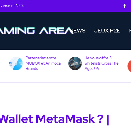
averse et NFTs.
NEWS
JEUX P2E
Partenariat entre
Je vous offre 3
MOBOX et Animoca
whitelists Cross The
Brands
Ages ! 🤞
Wallet MetaMask ? |