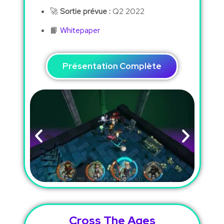
🚀
Sortie prévue :
Q2 2022
📙
Whitepaper
Présentation Complète
Cross The Ages