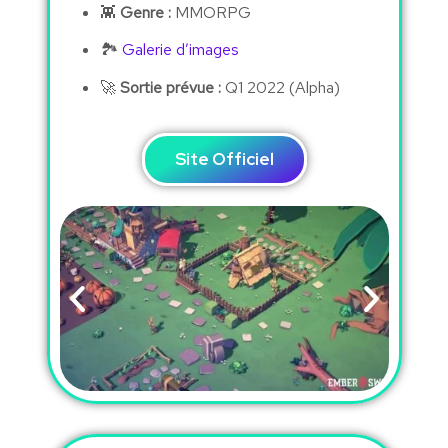
👾
Genre :
MMORPG
🏞
Galerie d’images
🚀
Sortie prévue :
Q1 2022 (Alpha)
Site Officiel