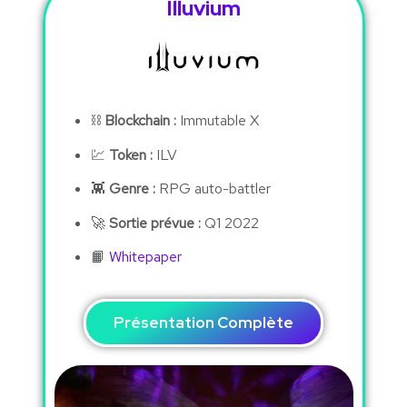
Illuvium
⛓
Blockchain :
Immutable X
💹
Token :
ILV
👾
Genre :
RPG auto-battler
🚀
Sortie prévue :
Q1 2022
📙
Whitepaper
Présentation Complète