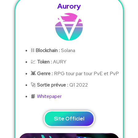
Aurory
⛓
Blockchain :
Solana
💹
Token :
AURY
👾
Genre :
RPG tour par tour PvE et PvP
🚀
Sortie prévue :
Q1 2022
📙
Whitepaper
Site Officiel