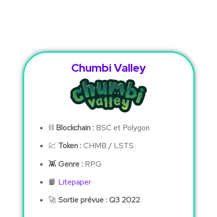
Chumbi Valley
⛓
Blockchain :
BSC et Polygon
💹
Token :
CHMB / LSTS
👾
Genre :
RPG
📙
Litepaper
🚀
Sortie prévue : Q3 2022