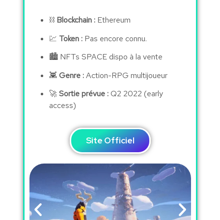
⛓
Blockchain :
Ethereum
💹
Token :
Pas encore connu.
🏙 NFTs SPACE dispo à la vente
👾
Genre :
Action-RPG multijoueur
🚀
Sortie prévue :
Q2 2022 (early
access)
Site Officiel