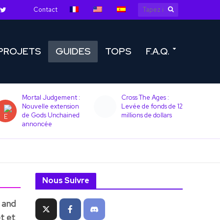
Contact
PROJETS
GUIDES
TOPS
F.A.Q.
Mortal Judgement :
Cross The Ages :
Nouvelle extension
Levée de fonds de 12
de Gods Unchained
millions de dollars
annoncée
Nous Suivre
y and
t et