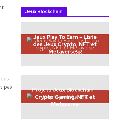
nt
Jeux Blockchain
Jeux Play To Earn – Liste
r
des Jeux Crypto, NFT et
Metaverse￼
vous
es pas
Projets Jeux Blockchain –
Crypto Gaming, NFT et
Metaverse