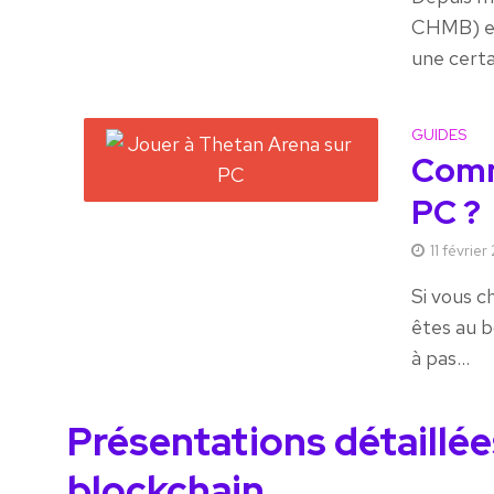
CHMB) en 
une certai
GUIDES
Comm
PC ?
11 févrie
Si vous c
êtes au b
à pas...
Présentations détaillé
blockchain