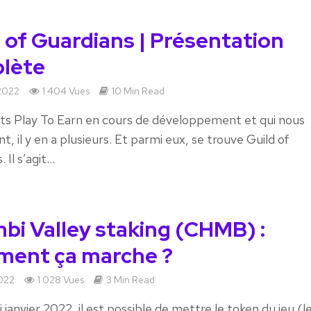
 of Guardians | Présentation
lète
2022
1 404 Vues
10 Min Read
ts Play To Earn en cours de développement et qui nous
t, il y en a plusieurs. Et parmi eux, se trouve Guild of
Il s’agit...
bi Valley staking (CHMB) :
ent ça marche ?
022
1 028 Vues
3 Min Read
 janvier 2022, il est possible de mettre le token du jeu (l