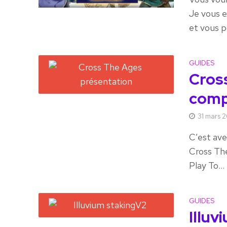
Je vous e
et vous p
GUIDES
Cros
comp
31 mars 
C’est ave
Cross The
Play To...
GUIDES
Illuv