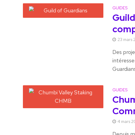
GUIDES
Guild
comp
23 mars 
Des proje
intéressen
Guardians. 
GUIDES
Chum
Comm
4 mars 2
Depuis mi