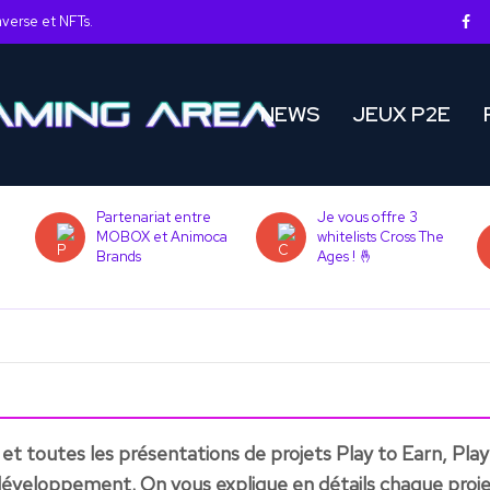
averse et NFTs.
NEWS
JEUX P2E
Partenariat entre
Je vous offre 3
MOBOX et Animoca
whitelists Cross The
Brands
Ages ! 🤞
et toutes les présentations de projets Play to Earn, Pla
développement. On vous explique en détails chaque proje