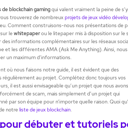
s de blockchain gaming
qui valent vraiment la peine de s’y
, vous trouverez de nombreux
projets de jeux vidéo dével
peu. Comment construisons-nous nos présentations de pr
sur le
whitepaper
ou le litepaper mis à disposition sur le 
her des informations complémentaires sur les réseaux socia
Tube et les différentes AMA (Ask Me Anything). Ainsi, nous
er un maximum d’informations.
nt où nous faisons notre guide, il est évident que des
 régulièrement au projet. Complétez donc toujours vos
eurs, il est aussi envisageable qu’un projet que nous avon
pas forcément de scam, mais simplement d’un projet qui
é par son équipe pour n’importe quelle raison. Quoi qu’
 de notre
liste de jeux blockchain
.
pour débuter et tutoriels 