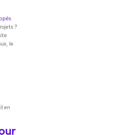
oppés
ojets ?
site
ux, le
s
il en
pour