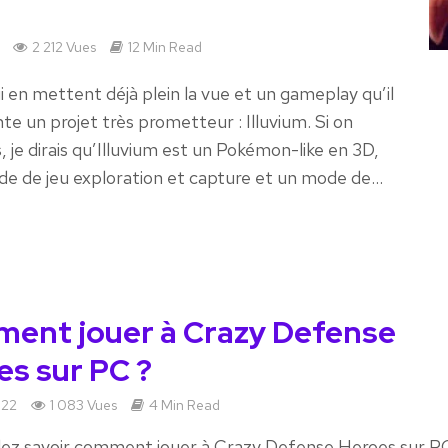
2 212 Vues
12 Min Read
 en mettent déjà plein la vue et un gameplay qu’il
te un projet très prometteur : Illuvium. Si on
 je dirais qu’Illuvium est un Pokémon-like en 3D,
 de jeu exploration et capture et un mode de...
ent jouer à Crazy Defense
es sur PC ?
022
1 083 Vues
4 Min Read
lez savoir comment jouer à Crazy Defense Heroes sur P