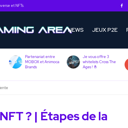
averse et NFTs.
NEWS
JEUX P2E
Partenariat entre
Je vous offre 3
MOBOX et Animoca
whitelists Cross The
Brands
Ages ! 🤞
Vente
FT ? | Étapes de la