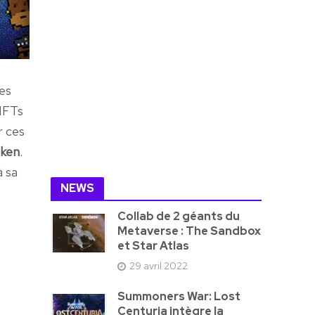
ses
NFTs
r ces
oken
.
à sa
NEWS
Collab de 2 géants du
Metaverse : The Sandbox
et Star Atlas
29 avril 2022
Summoners War: Lost
Centuria intègre la