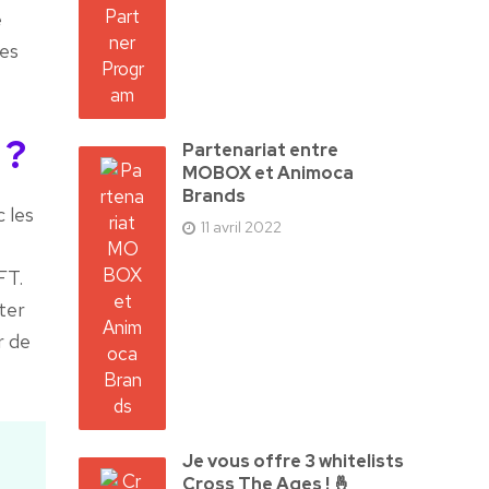
e
tes
 ?
Partenariat entre
MOBOX et Animoca
Brands
 les
11 avril 2022
FT.
ter
r de
Je vous offre 3 whitelists
Cross The Ages ! 🤞