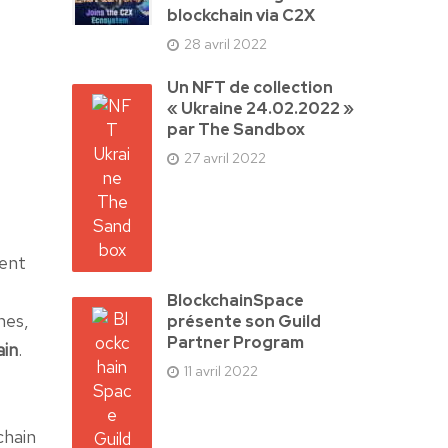
blockchain via C2X
28 avril 2022
Un NFT de collection
« Ukraine 24.02.2022 »
par The Sandbox
27 avril 2022
ment
BlockchainSpace
nes,
présente son Guild
Partner Program
ain
.
11 avril 2022
t
chain