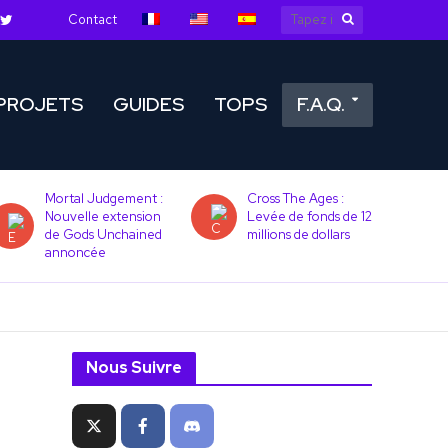
Contact
PROJETS
GUIDES
TOPS
F.A.Q.
Mortal Judgement :
Cross The Ages :
Nouvelle extension
Levée de fonds de 12
de Gods Unchained
millions de dollars
annoncée
Nous Suivre