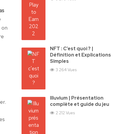
as
e
, on
re
NFT : C’est quoi ? |
Définition et Explications
Simples
3 264 Vues
Illuvium | Présentation
er.
complète et guide du jeu
2 212 Vues
ees