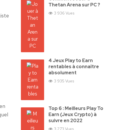
Thetan Arena sur PC ?
3 936 Vues
existe
t
4 Jeux Play to Earn
rentables à connaître
absolument
3 935 Vues
 en
Top 6 : Meilleurs Play To
quel
Earn (Jeux Crypto) à
suivre en 2022
3 273 Vues