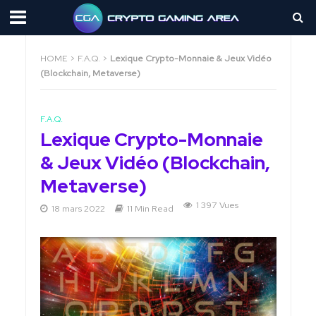
HOME
>
F.A.Q.
>
Lexique Crypto-Monnaie & Jeux Vidéo
(Blockchain, Metaverse)
F.A.Q.
Lexique Crypto-Monnaie
& Jeux Vidéo (Blockchain,
Metaverse)
1 397 Vues
18 mars 2022
11 Min Read