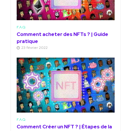
F.A.Q.
Comment acheter des NFTs ? | Guide
pratique
23 février 2022
F.A.Q.
Comment Créer un NFT ? | Étapes de la