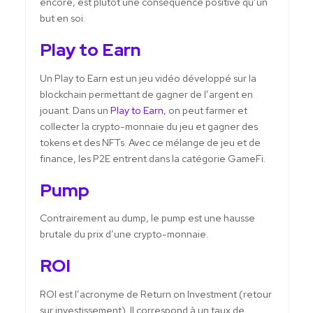
encore, est plutôt une conséquence positive qu’un
but en soi.
Play to Earn
Un Play to Earn est un jeu vidéo développé sur la
blockchain permettant de gagner de l’argent en
jouant. Dans un
Play to Earn
, on peut farmer et
collecter la crypto-monnaie du jeu et gagner des
tokens et des NFTs. Avec ce mélange de jeu et de
finance, les P2E entrent dans la catégorie GameFi.
Pump
Contrairement au dump, le pump est une hausse
brutale du prix d’une crypto-monnaie.
ROI
ROI est l’acronyme de Return on Investment (retour
sur investissement). Il correspond à un taux de