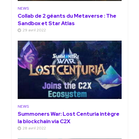
NEWS
Collab de 2 géants du Metaverse : The
Sandbox et Star Atlas
29 avril 2022
NEWS
Summoners War: Lost Centuria intègre
la blockchain via C2X
28 avril 2022