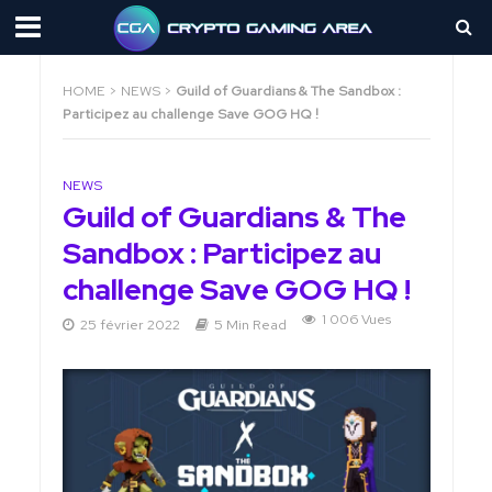
HOME
>
NEWS
>
Guild of Guardians & The Sandbox :
Participez au challenge Save GOG HQ !
NEWS
Guild of Guardians & The
Sandbox : Participez au
challenge Save GOG HQ !
1 006 Vues
25 février 2022
5 Min Read