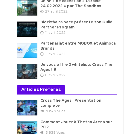
Un NFT de collection « Ukraine
24.02.2022 » par The Sandbox
27 avril 2022
BlockchainSpace présente son Guild
Partner Program
11 avril 2022
Partenariat entre MOBOX et Animoca
Brands
11 avril 2022
Je vous offre 3 whitelists Cross The
Ages ! 🤞
8 avril 2022
Articles Préférés
Cross The Ages | Présentation
complète
5 679 Vues
Comment Jouer à Thetan Arena sur
PC ?
3 938 Vues