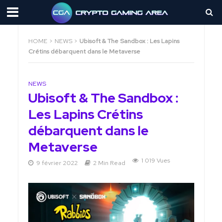
HOME
>
NEWS
>
Ubisoft & The Sandbox : Les Lapins
Crétins débarquent dans le Metaverse
NEWS
Ubisoft & The Sandbox :
Les Lapins Crétins
débarquent dans le
Metaverse
1 019 Vues
9 février 2022
2 Min Read