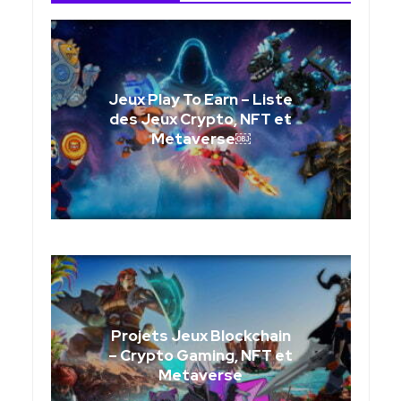
Jeux Play To Earn – Liste
des Jeux Crypto, NFT et
Metaverse￼
Projets Jeux Blockchain
– Crypto Gaming, NFT et
Metaverse