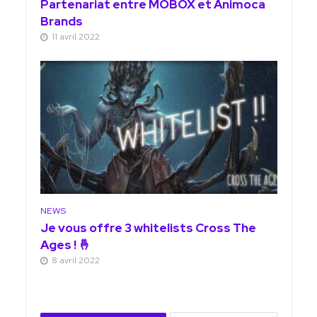
Partenariat entre MOBOX et Animoca
Brands
11 avril 2022
NEWS
Je vous offre 3 whitelists Cross The
Ages ! 🤞
8 avril 2022