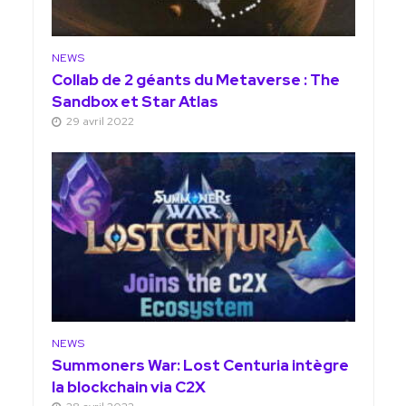
NEWS
Collab de 2 géants du Metaverse : The
Sandbox et Star Atlas
29 avril 2022
NEWS
Summoners War: Lost Centuria intègre
la blockchain via C2X