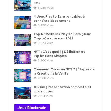
PC ?
3 939 Vues
4 Jeux Play to Earn rentables à
connaître absolument
3 938 Vues
Top 6 : Meilleurs Play To Earn (Jeux
Crypto) à suivre en 2022
3 273 Vues
NFT : C’est quoi ? | Définition et
Explications Simples
3 266 Vues
Comment Créer un NFT ? | Étapes de
la Création à la Vente
2 268 Vues
Illuvium | Présentation complète et
guide du jeu
2 214 Vues
Jeux Blockchain