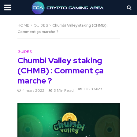
HOME
>
GUIDES
>
Chumbi Valley staking (CHMB) :
Comment ça marche ?
GUIDES
Chumbi Valley staking
(CHMB) : Comment ça
marche ?
1 028 Vues
4 mars 2022
3 Min Read