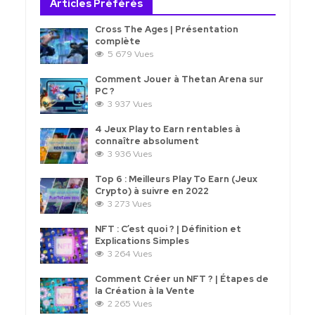
Articles Préférés
Cross The Ages | Présentation
complète
5 679 Vues
Comment Jouer à Thetan Arena sur
PC ?
3 937 Vues
4 Jeux Play to Earn rentables à
connaître absolument
3 936 Vues
Top 6 : Meilleurs Play To Earn (Jeux
Crypto) à suivre en 2022
3 273 Vues
NFT : C’est quoi ? | Définition et
Explications Simples
3 264 Vues
Comment Créer un NFT ? | Étapes de
la Création à la Vente
2 265 Vues