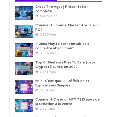
Cross The Ages | Présentation
complète
5 679 Vues
Comment Jouer à Thetan Arena sur
PC ?
3 936 Vues
4 Jeux Play to Earn rentables à
connaître absolument
3 936 Vues
Top 6 : Meilleurs Play To Earn (Jeux
Crypto) à suivre en 2022
3 273 Vues
NFT : C’est quoi ? | Définition et
Explications Simples
3 264 Vues
Comment Créer un NFT ? | Étapes de
la Création à la Vente
2 261 Vues