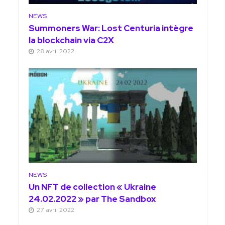
NEWS
Summoners War: Lost Centuria intègre
la blockchain via C2X
28 avril 2022
NEWS
Un NFT de collection « Ukraine
24.02.2022 » par The Sandbox
27 avril 2022