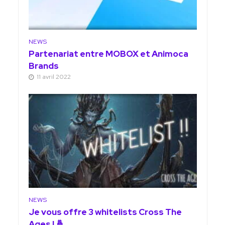
NEWS
Partenariat entre MOBOX et Animoca
Brands
11 avril 2022
NEWS
Je vous offre 3 whitelists Cross The
Ages ! 🤞