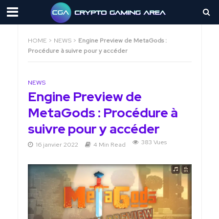
HOME
>
NEWS
>
Engine Preview de MetaGods :
Procédure à suivre pour y accéder
NEWS
Engine Preview de
MetaGods : Procédure à
suivre pour y accéder
383 Vues
16 janvier 2022
4 Min Read