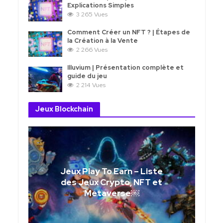
Explications Simples
3 265 Vues
Comment Créer un NFT ? | Étapes de
la Création à la Vente
2 266 Vues
Illuvium | Présentation complète et
guide du jeu
2 214 Vues
Jeux Blockchain
Jeux Play To Earn – Liste
des Jeux Crypto, NFT et
Metaverse￼