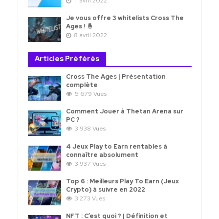
11 avril 2022
Je vous offre 3 whitelists Cross The
Ages ! 🤞
8 avril 2022
Articles Préférés
Cross The Ages | Présentation
complète
5 679 Vues
Comment Jouer à Thetan Arena sur
PC ?
3 938 Vues
4 Jeux Play to Earn rentables à
connaître absolument
3 937 Vues
Top 6 : Meilleurs Play To Earn (Jeux
Crypto) à suivre en 2022
3 273 Vues
NFT : C’est quoi ? | Définition et