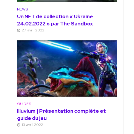
NEWS
Un NFT de collection « Ukraine
24.02.2022 » par The Sandbox
27 avril 2022
GUIDES
Illuvium | Présentation complète et
guide du jeu
13 avril 2022