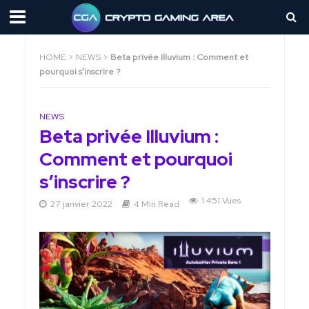
HOME
>
NEWS
>
Beta privée Illuvium : Comment et
pourquoi s’inscrire ?
NEWS
Beta privée Illuvium :
Comment et pourquoi
s’inscrire ?
1 451 Vues
27 janvier 2022
4 Min Read