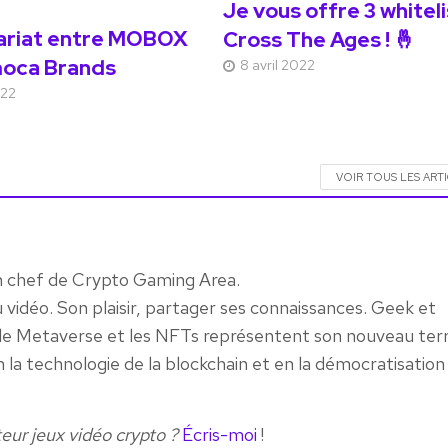
Je vous offre 3 whitel
ariat entre MOBOX
Cross The Ages ! 🤞
moca Brands
8 avril 2022
022
VOIR TOUS LES ART
n chef de Crypto Gaming Area.
u vidéo. Son plaisir, partager ses connaissances. Geek et
, le Metaverse et les NFTs représentent son nouveau ter
n la technologie de la blockchain et en la démocratisation 
eur jeux vidéo crypto ?
Écris-moi
!