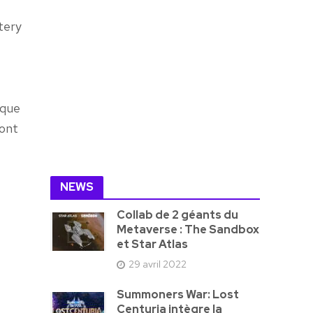
stery
aque
ront
s
NEWS
Collab de 2 géants du
Metaverse : The Sandbox
et Star Atlas
29 avril 2022
Summoners War: Lost
Centuria intègre la