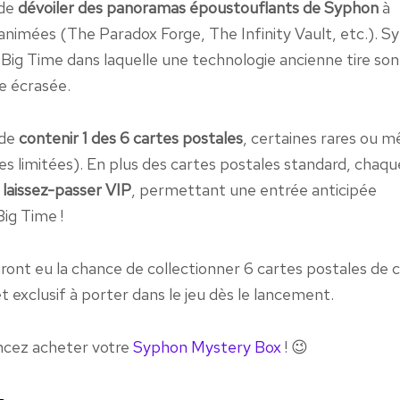
 de
dévoiler des panoramas époustouflants de Syphon
à
 animées (The Paradox Forge, The Infinity Vault, etc.). 
Big Time dans laquelle une technologie ancienne tire son
e écrasée.
 de
contenir 1 des 6 cartes postales
, certaines rares ou 
les limitées). En plus des cartes postales standard, chaqu
n
laissez-passer VIP
, permettant une entrée anticipée
ig Time !
auront eu la chance de collectionner 6 cartes postales de 
t exclusif à porter dans le jeu dès le lancement.
oncez acheter votre
Syphon Mystery Box
! 😉