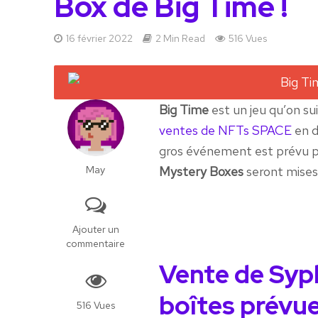
Box de Big Time !
16 février 2022
2 Min Read
516 Vues
Big Time
est un jeu qu’on su
ventes de NFTs SPACE
en d
gros événement est prévu p
May
Mystery Boxes
seront mises
Ajouter un
commentaire
Vente de Syp
boîtes prévu
516 Vues