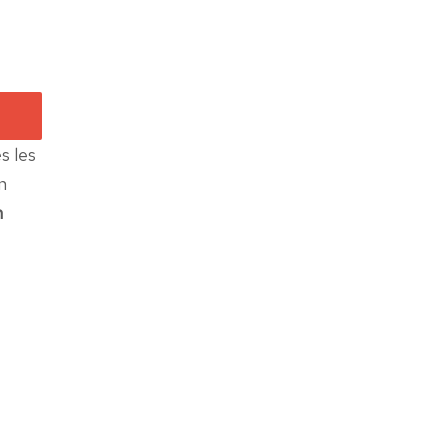
s les
n
n