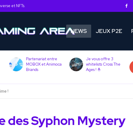
averse et NFTs.
NEWS
JEUX P2E
Partenariat entre
Je vous offre 3
MOBOX et Animoca
whitelists Cross The
Brands
Ages ! 🤞
ime !
te des Syphon Mystery