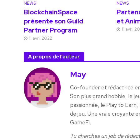
NEWS
NEWS
BlockchainSpace
Parten
présente son Guild
et Ani
Partner Program
11 avril 2
11 avril 2022
A propos de l'auteur
May
Co-founder et rédactrice e
Son plus grand hobbie, le je
passionnée, le Play to Earn
de jeu. Une vraie croyante e
GameFi.
Tu cherches un job de rédact