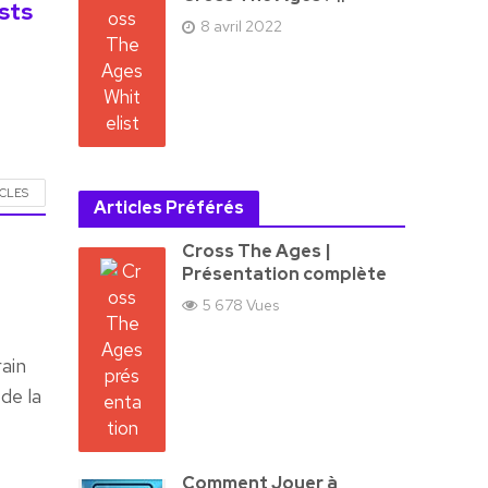
ists
8 avril 2022
ICLES
Articles Préférés
Cross The Ages |
Présentation complète
5 678 Vues
rain
de la
Comment Jouer à