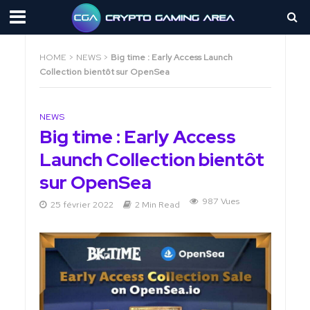
HOME
>
NEWS
>
Big time : Early Access Launch
Collection bientôt sur OpenSea
NEWS
Big time : Early Access
Launch Collection bientôt
sur OpenSea
987 Vues
25 février 2022
2 Min Read