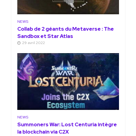
NEWS
Collab de 2 géants du Metaverse : The
Sandbox et Star Atlas
29 avril 2022
NEWS
Summoners War: Lost Centuria intègre
la blockchain via C2X