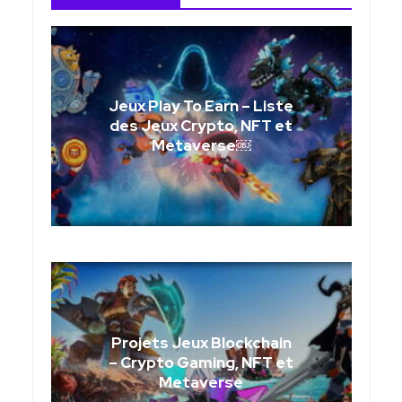
Jeux Play To Earn – Liste
des Jeux Crypto, NFT et
Metaverse￼
Projets Jeux Blockchain
– Crypto Gaming, NFT et
Metaverse