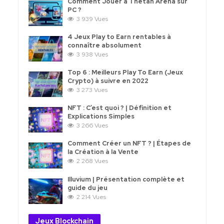
Comment Jouer à Thetan Arena sur
PC ?
3 939 Vues
4 Jeux Play to Earn rentables à
connaître absolument
3 938 Vues
Top 6 : Meilleurs Play To Earn (Jeux
Crypto) à suivre en 2022
3 273 Vues
NFT : C’est quoi ? | Définition et
Explications Simples
3 266 Vues
Comment Créer un NFT ? | Étapes de
la Création à la Vente
2 268 Vues
Illuvium | Présentation complète et
guide du jeu
2 214 Vues
Jeux Blockchain