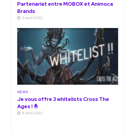
Partenariat entre MOBOX et Animoca
Brands
11 avril 2022
NEWS
Je vous offre 3 whitelists Cross The
Ages ! 🤞
8 avril 2022